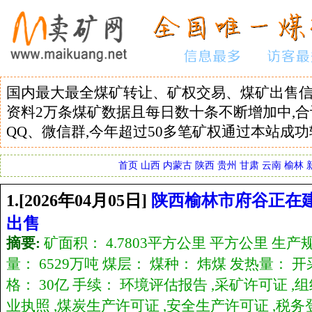
国内最大最全煤矿转让、矿权交易、煤矿出售信
资料2万条煤矿数据且每日数十条不断增加中,合
QQ、微信群,今年超过50多笔矿权通过本站成功转让
首页
山西
内蒙古
陕西
贵州
甘肃
云南
榆林
1.[2026年04月05日]
陕西榆林市府谷正在
出售
摘要:
矿面积： 4.7803平方公里 平方公里 生产规
量： 6529万吨 煤层： 煤种： 炜煤 发热量： 
格： 30亿 手续： 环境评估报告 ,采矿许可证 
业执照 ,煤炭生产许可证 ,安全生产许可证 ,税务