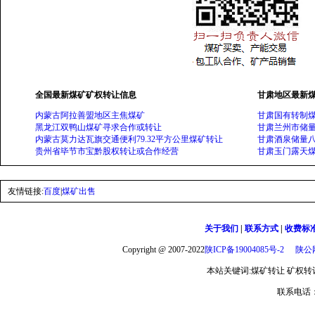
全国最新煤矿矿权转让信息
甘肃地区最新
内蒙古阿拉善盟地区主焦煤矿
甘肃国有转制煤
黑龙江双鸭山煤矿寻求合作或转让
甘肃兰州市储量
内蒙古莫力达瓦旗交通便利79.32平方公里煤矿转让
甘肃酒泉储量
贵州省毕节市宝黔股权转让或合作经营
甘肃玉门露天
友情链接:
百度
|
煤矿出售
关于我们
|
联系方式
|
收费标
Copyright @ 2007-2022
陕ICP备19004085号-2
陕公网
本站关键词:煤矿转让 矿权转让 
联系电话：1