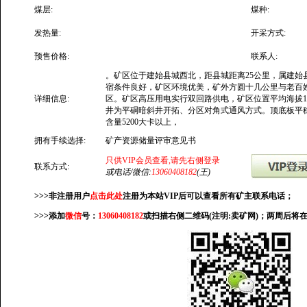
煤层:
煤种:
发热量:
开采方式:
预售价格:
联系人:
。矿区位于建始县城西北，距县城距离25公里，属建始
宿条件良好，矿区环境优美，矿外方圆十几公里与老百
详细信息:
区。矿区高压用电实行双回路供电，矿区位置平均海拔180
井为平硐暗斜井开拓、分区对角式通风方式。顶底板平
含量5200大卡以上，
拥有手续选择:
矿产资源储量评审意见书
只供VIP会员查看,请先右侧登录
联系方式:
或电话/微信:
13060408182
(王)
>>>非注册用户
点击此处
注册为本站VIP后可以查看所有矿主联系电话；
>>>添加
微信
号：
13060408182
或扫描右侧二维码(注明:卖矿网)；两周后将