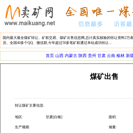
国内最大最全煤矿转让、矿权交易、煤矿出售信息网,总计真实核验的转让资料2万条
员、全国40多个QQ、微信群,今年超过50多笔矿权通过本站成功转让....
首页
山西
内蒙古
陕西
贵州
甘肃
云南
榆林
新
煤矿出售
转让煤矿主要信息:
地区:
甘肃[白银]
面积:
生产规模:
储量: