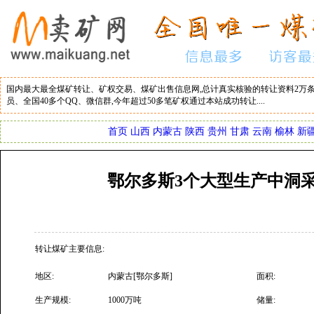
国内最大最全煤矿转让、矿权交易、煤矿出售信息网,总计真实核验的转让资料2万条
员、全国40多个QQ、微信群,今年超过50多笔矿权通过本站成功转让....
首页
山西
内蒙古
陕西
贵州
甘肃
云南
榆林
新
鄂尔多斯3个大型生产中洞
转让煤矿主要信息:
地区:
内蒙古[鄂尔多斯]
面积:
生产规模:
1000万吨
储量: