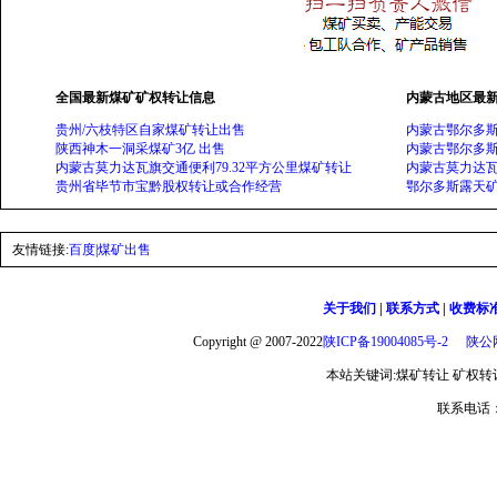
全国最新煤矿矿权转让信息
内蒙古地区最
贵州/六枝特区自家煤矿转让出售
内蒙古鄂尔多斯
陕西神木一洞采煤矿3亿 出售
内蒙古鄂尔多斯
内蒙古莫力达瓦旗交通便利79.32平方公里煤矿转让
内蒙古莫力达瓦
贵州省毕节市宝黔股权转让或合作经营
鄂尔多斯露天矿
友情链接:
百度
|
煤矿出售
关于我们
|
联系方式
|
收费标
Copyright @ 2007-2022
陕ICP备19004085号-2
陕公网
本站关键词:煤矿转让 矿权转让 
联系电话：1