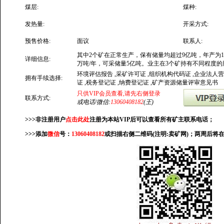
煤层:
煤种:
发热量:
开采方式:
预售价格:
面议
联系人:
其中2个矿在正常生产，保有储量均超过9亿吨，年产为10
详细信息:
万吨/年，可采储量5亿吨。业主在3个矿持有不同程度
环境评估报告 ,采矿许可证 ,组织机构代码证 ,企业法人
拥有手续选择:
证 ,税务登记证 ,纳费登记证 ,矿产资源储量评审意见书
只供VIP会员查看,请先右侧登录
联系方式:
或电话/微信:
13060408182
(王)
>>>非注册用户
点击此处
注册为本站VIP后可以查看所有矿主联系电话；
>>>添加
微信
号：
13060408182
或扫描右侧二维码(注明:卖矿网)；两周后将