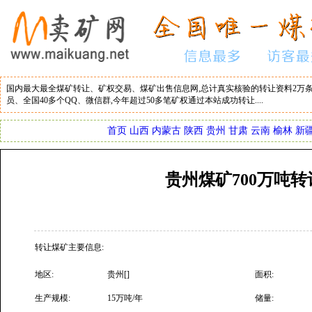
国内最大最全煤矿转让、矿权交易、煤矿出售信息网,总计真实核验的转让资料2万条
员、全国40多个QQ、微信群,今年超过50多笔矿权通过本站成功转让....
首页
山西
内蒙古
陕西
贵州
甘肃
云南
榆林
新
贵州煤矿700万吨转
转让煤矿主要信息:
地区:
贵州[]
面积:
生产规模:
15万吨/年
储量: