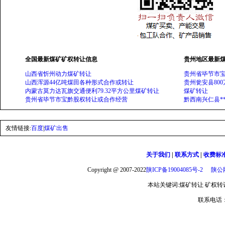
全国最新煤矿矿权转让信息
贵州地区最新
山西省忻州动力煤矿转让
贵州省毕节市
山西浑源44亿吨煤田各种形式合作或转让
贵州瓮安县800
内蒙古莫力达瓦旗交通便利79.32平方公里煤矿转让
煤矿转让
贵州省毕节市宝黔股权转让或合作经营
黔西南兴仁县*
友情链接:
百度
|
煤矿出售
关于我们
|
联系方式
|
收费标
Copyright @ 2007-2022
陕ICP备19004085号-2
陕公网
本站关键词:煤矿转让 矿权转让 
联系电话：1