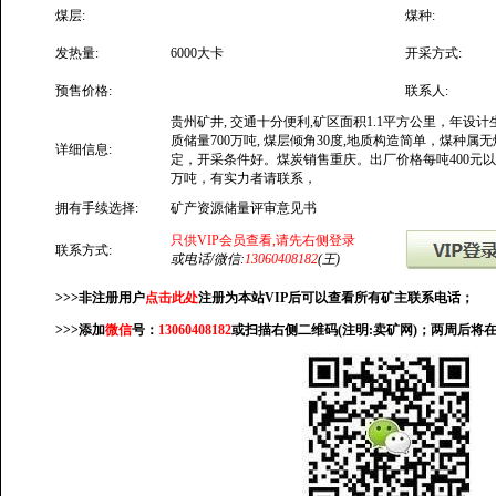
煤层:
煤种:
发热量:
6000大卡
开采方式:
预售价格:
联系人:
贵州矿井, 交通十分便利,矿区面积1.1平方公里，年设计
质储量700万吨, 煤层倾角30度,地质构造简单，煤种属
详细信息:
定，开采条件好。煤炭销售重庆。出厂价格每吨400元
万吨，有实力者请联系，
拥有手续选择:
矿产资源储量评审意见书
只供VIP会员查看,请先右侧登录
联系方式:
或电话/微信:
13060408182
(王)
>>>非注册用户
点击此处
注册为本站VIP后可以查看所有矿主联系电话；
>>>添加
微信
号：
13060408182
或扫描右侧二维码(注明:卖矿网)；两周后将