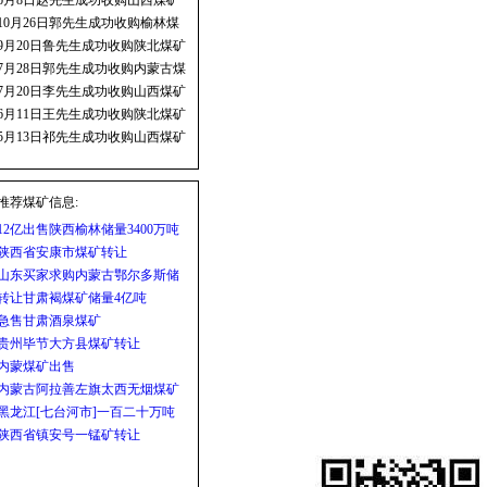
6月8日赵先生成功收购山西煤矿
10月26日郭先生成功收购榆林煤
矿
9月20日鲁先生成功收购陕北煤矿
7月28日郭先生成功收购内蒙古煤
矿
7月20日李先生成功收购山西煤矿
6月11日王先生成功收购陕北煤矿
5月13日祁先生成功收购山西煤矿
推荐煤矿信息:
12亿出售陕西榆林储量3400万吨
优质炼焦煤矿
陕西省安康市煤矿转让
山东买家求购内蒙古鄂尔多斯储
量不低于7000万吨煤矿权
转让甘肃褐煤矿储量4亿吨
急售甘肃酒泉煤矿
贵州毕节大方县煤矿转让
内蒙煤矿出售
内蒙古阿拉善左旗太西无烟煤矿
低价出售
黑龙江[七台河市]一百二十万吨
卖矿
陕西省镇安号一锰矿转让